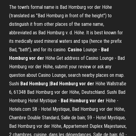
The town's formal name is Bad Homburg vor der Höhe
(translated as "Bad Homburg in front of the height") to
distinguish it from other places of the same name,
abbreviated as Bad Homburg v. d. Höhe. It is best known for
its medically used mineral waters and spa (hence the prefix
Bad, "bath"), and for its casino.
Casino
Lounge -
Bad
Homburg
vor
der
Höhe Get address of Casino Lounge - Bad
Homburg vor der Höhe, submit your review or ask any
question about Casino Lounge, search nearby places on map.
Sushi
Bad
Homburg
|
Bad
Homburg
vor
der
Höhe Wallstraße
6, 61348 Bad Homburg vor der Höhe, Deutschland. Sushi Bad
Homburg Hotel Mystique -
Bad
Homburg
vor
der
Höhe -
Hotels.com 58 - Hotel Mystique, Bad Homburg vor der Höhe,
Chambre Double Standard, Salle de bain; 59 - Hotel Mystique,
Bad Homburg vor der Höhe, Appartement Duplex Majestueux,
2 chambres, cuisine, dans les dépendances, Salle de bain; 60 -